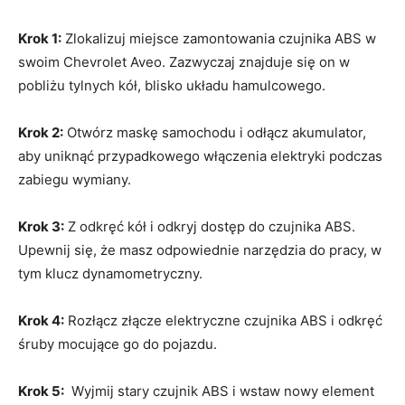
Krok 1:
Zlokalizuj miejsce zamontowania czujnika ABS w
swoim ⁢Chevrolet Aveo. Zazwyczaj ​znajduje ⁢się on ‌w
pobliżu tylnych kół, blisko układu hamulcowego.
Krok 2:
Otwórz maskę samochodu i odłącz akumulator,
aby uniknąć‌ przypadkowego włączenia elektryki podczas
zabiegu wymiany.
Krok 3:
Z odkręć kół i odkryj dostęp do czujnika ABS.
Upewnij ‌się, że masz odpowiednie ⁤narzędzia do pracy, w
tym klucz dynamometryczny.
Krok⁤ 4:
Rozłącz złącze elektryczne czujnika ‌ABS ⁣i odkręć​
śruby mocujące ⁤go do pojazdu.
Krok 5:
⁢ Wyjmij‍ stary ​czujnik ⁣ABS i wstaw nowy element