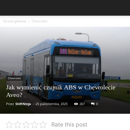
Strona główna
Chevrolet
Chevrolet
Jak wymienić czujnik ABS w Chevrolecie
Aveo?
Przez
ShiftNinja
-
25 października, 2025
267
0
Rate this post