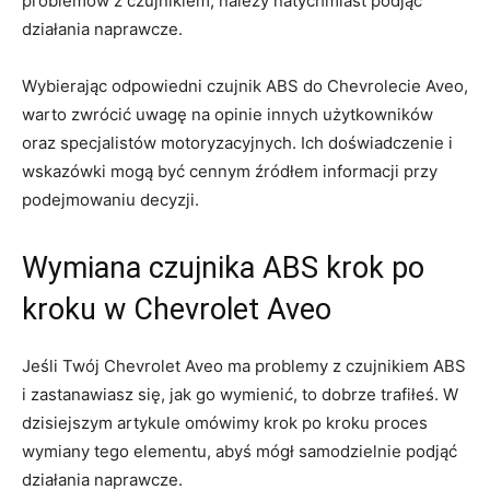
problemów z czujnikiem, należy natychmiast podjąć‍
działania naprawcze.
Wybierając odpowiedni‍ czujnik ABS do Chevrolecie Aveo,
warto zwrócić uwagę na opinie ​innych użytkowników
oraz⁤ specjalistów motoryzacyjnych. ‌Ich doświadczenie i‌
wskazówki mogą być cennym ⁤źródłem informacji‍ przy
podejmowaniu decyzji.
Wymiana czujnika⁤ ABS⁤ krok po​
kroku w Chevrolet Aveo
Jeśli Twój Chevrolet⁢ Aveo ma problemy⁤ z ‌czujnikiem ABS
i zastanawiasz⁢ się, jak go wymienić, to dobrze trafiłeś. W
dzisiejszym artykule omówimy krok po kroku proces
wymiany tego elementu, abyś mógł samodzielnie podjąć
działania naprawcze.