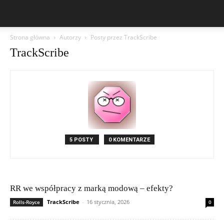
Strona główna
Autorzy
Posty przez TrackScribe
TrackScribe
5 POSTY
0 KOMENTARZE
RR we współpracy z marką modową – efekty?
TrackScribe
-
16 stycznia, 2026
Rolls-Royce
0