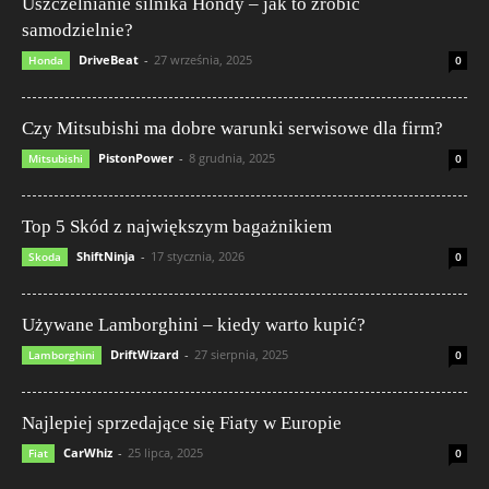
Uszczelnianie silnika Hondy – jak to zrobić
samodzielnie?
DriveBeat
-
27 września, 2025
Honda
0
Czy Mitsubishi ma dobre warunki serwisowe dla firm?
PistonPower
-
8 grudnia, 2025
Mitsubishi
0
Top 5 Skód z największym bagażnikiem
ShiftNinja
-
17 stycznia, 2026
Skoda
0
Używane Lamborghini – kiedy warto kupić?
DriftWizard
-
27 sierpnia, 2025
Lamborghini
0
Najlepiej sprzedające się Fiaty w Europie
CarWhiz
-
25 lipca, 2025
Fiat
0