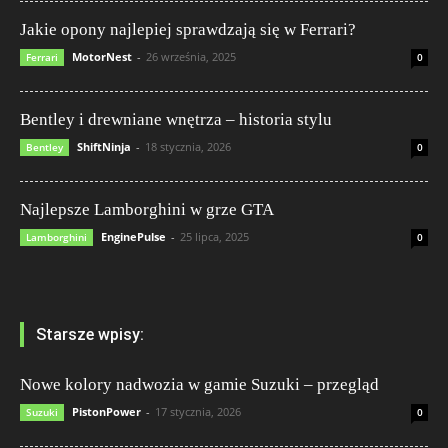
Jakie opony najlepiej sprawdzają się w Ferrari?
MotorNest
-
26 września, 2025
Ferrari
0
Bentley i drewniane wnętrza – historia stylu
ShiftNinja
-
18 stycznia, 2026
Bentley
0
Najlepsze Lamborghini w grze GTA
EnginePulse
-
25 lipca, 2025
Lamborghini
0
Starsze wpisy:
Nowe kolory nadwozia w gamie Suzuki – przegląd
PistonPower
-
17 stycznia, 2026
Suzuki
0