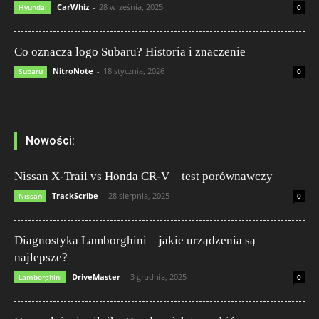
CarWhiz
-
28 września, 2025
Hyundai
0
Co oznacza logo Subaru? Historia i znaczenie
NitroNote
-
18 stycznia, 2026
Subaru
0
Nowości:
Nissan X-Trail vs Honda CR-V – test porównawczy
TrackScribe
-
28 sierpnia, 2025
Nissan
0
Diagnostyka Lamborghini – jakie urządzenia są
najlepsze?
DriveMaster
-
3 grudnia, 2025
Lamborghini
0