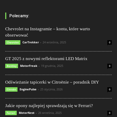
Polecamy:
Chevrolet na Instagramie – konta, które warto
obserwować
CarTrekker
-
24 września, 2025
Chevrolet
0
GT 2025 z nowymi reflektorami LED Matrix
MotorFreak
-
19 grudnia, 2025
Bentley
0
Odświeżanie tapicerki w Citroënie – poradnik DIY
EnginePulse
-
25 stycznia, 2026
Citroën
0
Jakie opony najlepiej sprawdzają się w Ferrari?
MotorNest
-
26 września, 2025
Ferrari
0