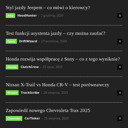
Styl jazdy Jeepem – co mówi o kierowcy?
HoodHunter
-
2 grudnia, 2025
Jeep
0
Test funkcji asystenta jazdy – czy można zaufać?
DriftWizard
-
27 września, 2025
Geely
0
Honda rozwija współpracę z Sony – co z tego wyniknie?
ClutchCrew
-
25 lipca, 2025
Honda
0
Nissan X-Trail vs Honda CR-V – test porównawczy
TrackScribe
-
28 sierpnia, 2025
Nissan
0
Zapowiedź nowego Chevroleta Trax 2025
CarTinker
-
25 sierpnia, 2025
Chevrolet
0