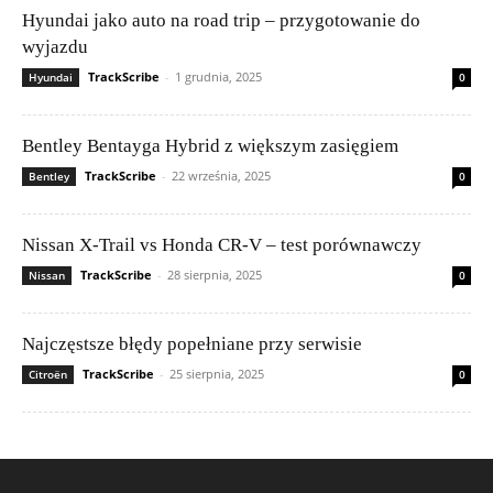
Hyundai jako auto na road trip – przygotowanie do
wyjazdu
TrackScribe
-
1 grudnia, 2025
Hyundai
0
Bentley Bentayga Hybrid z większym zasięgiem
TrackScribe
-
22 września, 2025
Bentley
0
Nissan X-Trail vs Honda CR-V – test porównawczy
TrackScribe
-
28 sierpnia, 2025
Nissan
0
Najczęstsze błędy popełniane przy serwisie
TrackScribe
-
25 sierpnia, 2025
Citroën
0