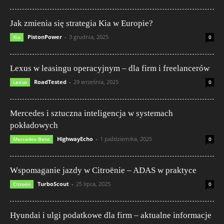
Jak zmienia się strategia Kia w Europie?
PistonPower
-
3 grudnia, 2025
Kia
0
Lexus w leasingu operacyjnym – dla firm i freelancerów
RoadTested
-
29 września, 2025
Lexus
0
Mercedes i sztuczna inteligencja w systemach
pokładowych
HighwayEcho
-
1 października, 2025
Mercedes-Benz
0
Wspomaganie jazdy w Citroënie – ADAS w praktyce
TurboScout
-
25 lipca, 2025
Citroën
0
Hyundai i ulgi podatkowe dla firm – aktualne informacje