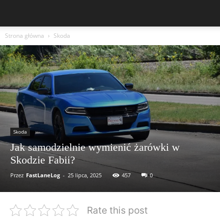
Strona główna
Skoda
Skoda
Jak samodzielnie wymienić żarówki w
Skodzie Fabii?
Przez
FastLaneLog
-
25 lipca, 2025
457
0
Rate this post