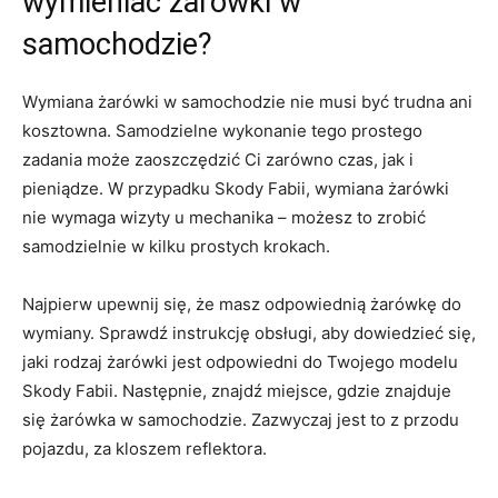
wymieniać żarówki w
samochodzie?
Wymiana żarówki‌ w samochodzie ⁢nie musi być trudna ani
kosztowna. Samodzielne wykonanie tego prostego
zadania może zaoszczędzić Ci zarówno czas, jak‍ i
pieniądze. W przypadku Skody Fabii, ⁢wymiana żarówki
nie wymaga wizyty u mechanika‌ – możesz to zrobić
samodzielnie w kilku prostych ⁣krokach.
Najpierw upewnij się, że masz odpowiednią ⁤żarówkę do⁤
wymiany. Sprawdź instrukcję obsługi, aby⁣ dowiedzieć się,
jaki rodzaj żarówki⁤ jest odpowiedni do Twojego modelu
⁢Skody ⁣Fabii. Następnie, znajdź miejsce, gdzie ⁣znajduje⁢
się żarówka w samochodzie. Zazwyczaj ⁢jest to z przodu
pojazdu, za kloszem reflektora.