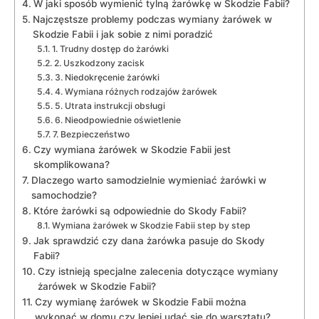
W jaki sposób wymienić‌ tylną żarówkę w Skodzie Fabii?
Najczęstsze problemy podczas wymiany żarówek w
Skodzie Fabii i jak sobie z nimi poradzić
1. Trudny dostęp do żarówki
2. Uszkodzony zacisk
3. Niedokręcenie ⁤żarówki
4. Wymiana różnych rodzajów żarówek
5. Utrata instrukcji obsługi
6. Nieodpowiednie oświetlenie
7.‌ Bezpieczeństwo
Czy wymiana żarówek ⁣w Skodzie Fabii ⁤jest
skomplikowana?
Dlaczego warto samodzielnie wymieniać żarówki w
samochodzie?
Które żarówki są odpowiednie do Skody⁢ Fabii?
Wymiana żarówek w⁣ Skodzie Fabii step by step
Jak sprawdzić ⁢czy dana żarówka pasuje do Skody
Fabii?
Czy istnieją specjalne zalecenia dotyczące ‌wymiany
żarówek w Skodzie Fabii?
Czy wymianę żarówek w Skodzie Fabii można⁤
wykonać w domu czy lepiej udać⁣ się do warsztatu?