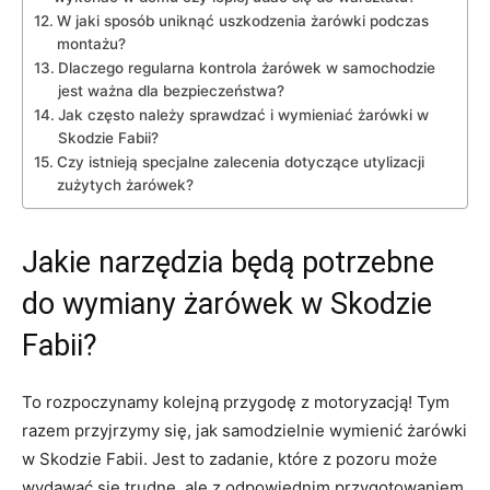
W jaki sposób uniknąć uszkodzenia żarówki podczas
montażu?
Dlaczego regularna kontrola ⁢żarówek w samochodzie
jest ważna dla bezpieczeństwa?
Jak‌ często ‌należy sprawdzać i ‍wymieniać żarówki‍ w
Skodzie Fabii?
Czy istnieją specjalne zalecenia dotyczące utylizacji
zużytych żarówek?
Jakie narzędzia będą ⁢potrzebne
do ⁢wymiany żarówek w ‌Skodzie
Fabii?
To rozpoczynamy kolejną przygodę​ z⁢ motoryzacją!⁤ Tym
razem⁤ przyjrzymy się, jak⁣ samodzielnie wymienić żarówki
w Skodzie ⁤Fabii. Jest to zadanie, które z pozoru może
wydawać​ się ​trudne, ale z odpowiednim przygotowaniem