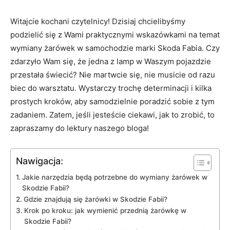
Witajcie kochani czytelnicy! Dzisiaj chcielibyśmy
podzielić się z‍ Wami praktycznymi wskazówkami na temat
wymiany żarówek ⁢w samochodzie marki Skoda Fabia.‍ Czy
zdarzyło Wam się, ​że jedna z lamp w Waszym ​pojazdzie
przestała świecić? Nie martwcie się, nie musicie od razu‍
biec do warsztatu. Wystarczy trochę determinacji i ⁣kilka​
prostych kroków, aby samodzielnie poradzić sobie ⁢z tym
zadaniem. Zatem, jeśli jesteście ciekawi, jak to zrobić, to
⁣zapraszamy do lektury naszego⁤ bloga!
Nawigacja:
Jakie narzędzia będą ⁢potrzebne do ⁢wymiany żarówek w
‌Skodzie Fabii?
Gdzie ‌znajdują się żarówki w Skodzie Fabii?
Krok po‌ kroku: jak wymienić przednią żarówkę w
Skodzie Fabii?