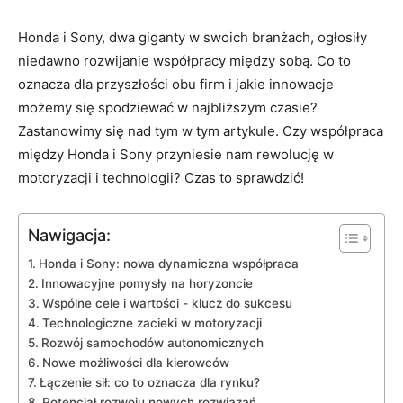
Honda i Sony, dwa giganty⁢ w swoich branżach, ogłosiły
niedawno rozwijanie współpracy między⁢ sobą. Co to
oznacza dla przyszłości obu ⁤firm i jakie⁣ innowacje
możemy się​ spodziewać ⁣w najbliższym czasie?
Zastanowimy się nad ⁢tym ​w tym artykule. Czy współpraca
między Honda‍ i‌ Sony przyniesie⁢ nam rewolucję⁤ w⁣
motoryzacji⁤ i ⁤technologii?⁣ Czas⁢ to sprawdzić!
Nawigacja:
Honda⁢ i⁤ Sony: ⁣nowa dynamiczna‍ współpraca
Innowacyjne pomysły na horyzoncie
Wspólne cele ‍i⁤ wartości⁤ -⁢ klucz do sukcesu
Technologiczne zacieki w motoryzacji
Rozwój ⁢samochodów‌ autonomicznych
Nowe możliwości dla kierowców
Łączenie sił: co ‍to oznacza dla rynku?
Potencjał rozwoju nowych ⁢rozwiązań