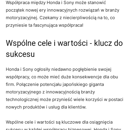
Współpraca​ między‍ Honda i‍ Sony może⁣ stanowić
początek ‍nowej ⁢ery innowacyjnych rozwiązań ⁤w branży
motoryzacyjnej. Czekamy z ‍niecierpliwością na to, co⁤
przyniesie ta fascynująca współpraca!
Wspólne cele ‍i⁤ wartości⁤ -⁢ klucz do
sukcesu
Honda i Sony ogłosiły niedawno pogłębienie⁣ swojej
współpracy, co może mieć ​duże konsekwencje dla obu
firm. Połączenie‍ potencjału japońskiego giganta
motoryzacyjnego z innowacyjnością‌ branży
technologicznej ​może ‌przynieść wiele korzyści w postaci
nowych produktów i​ usług dla ‍klientów.
Wspólne ⁣cele i wartości są kluczowe dla osiągnięcia
sukcesu w każdej współpracy biznesowej.‌ Honda i Sony⁤