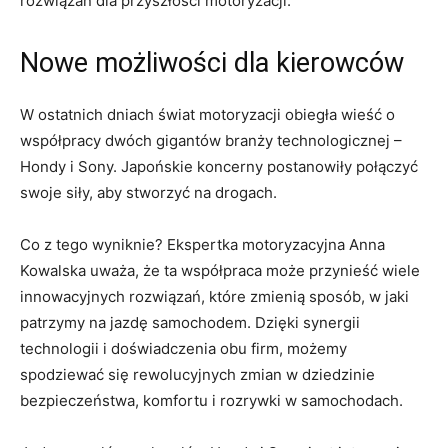
rozwiązań dla przyszłości‍ motoryzacji.
Nowe możliwości dla kierowców
W ostatnich dniach świat ‍motoryzacji ⁤obiegła wieść o​
współpracy⁣ dwóch gigantów branży⁣ technologicznej –
Hondy i ​Sony. ‍Japońskie koncerny postanowiły​ połączyć
swoje siły, aby stworzyć na drogach.
Co z tego‍ wyniknie? Ekspertka motoryzacyjna Anna
Kowalska​ uważa, że‍ ta współpraca może ⁢przynieść wiele
innowacyjnych rozwiązań,⁢ które⁤ zmienią sposób, ​w jaki
patrzymy na‌ jazdę samochodem. Dzięki synergii ​
technologii i ‌doświadczenia obu firm, możemy
spodziewać się rewolucyjnych zmian w dziedzinie
bezpieczeństwa, komfortu i rozrywki⁣ w samochodach.