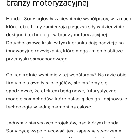
branży motoryzacyjnej
Honda⁤ i Sony ogłosiły zacieśnienie współpracy, w ramach
której⁤ obie firmy zamierzają połączyć siły w dziedzinie
⁣designu​ i ⁣technologii w ⁤branży motoryzacyjnej.
Dotychczasowe kroki⁤ w tym kierunku dają ⁢nadzieję na
innowacyjne‌ rozwiązania,‌ które mogą‍ zmienić oblicze ​
przemysłu ⁢samochodowego.
Co ⁤konkretnie wyniknie z tej współpracy? Na razie obie
firmy nie ⁤ujawniły szczegółów, ​ale możemy się
spodziewać, że efektem ‍będą ‍nowe, futurystyczne
⁤modele samochodów, ​które połączą‌ design i ⁣najnowsze⁢
technologie w jedną‍ harmonijną ⁤całość.
Jednym z pierwszych projektów, nad którym Honda‍ i
Sony będą‌ współpracować, jest ⁣zapewne stworzenie