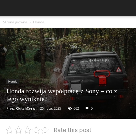
Strona główna
Honda
Honda
Honda rozwija współpracę z Sony – co z
tego wyniknie?
Przez
ClutchCrew
-
25 lipca, 2025
662
0
Rate this post