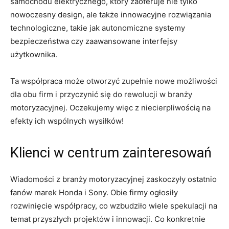
samochodu elektrycznego, który zaoferuje nie ⁤tylko
nowoczesny ​design, ale także innowacyjne rozwiązania
⁣technologiczne, ‍takie jak autonomiczne systemy
bezpieczeństwa czy zaawansowane interfejsy
⁤użytkownika.
Ta współpraca⁢ może otworzyć‌ zupełnie nowe możliwości
dla obu firm i‌ przyczynić‌ się do ​rewolucji⁣ w branży‍
motoryzacyjnej. ​Oczekujemy⁢ więc z niecierpliwością na
efekty ich wspólnych wysiłków!
Klienci‌ w centrum zainteresowań
Wiadomości z branży motoryzacyjnej zaskoczyły ‍ostatnio
fanów marek Honda​ i Sony. Obie firmy ogłosiły
rozwinięcie współpracy, co wzbudziło ⁣wiele spekulacji na
​temat przyszłych projektów​ i innowacji. Co konkretnie