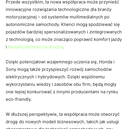
Przede wszystkim, ta ​nowa⁤ współpraca może⁣ przynieść
innowacyjne ‍rozwiązania technologiczne dla branży
motoryzacyjnej – od systemów multimedialnych po
autonomiczne ​samochody. Klienci mogą‌ spodziewać się
‌pojazdów‍ bardziej spersonalizowanych⁢ i⁣ zintegrowanych
z technologią,‍ co⁢ może​ znacząco poprawić komfort ⁢jazdy
i ​
bezpieczeństwo ​na drodze
.
Dzięki‌ potencjałowi⁤ wzajemnego uczenia​ się, Honda i
Sony mogą⁢ także ⁤przyspieszyć rozwój samochodów
elektrycznych i hybrydowych. Dzięki⁢ wspólnemu
wykorzystaniu wiedzy ⁣i zasobów obu firm, będą mogły
one ‍lepiej konkurować z‍ innymi producentami na rynku
⁢eco-friendly.
W dłuższej perspektywie, ta⁤ współpraca może otworzyć
drogę do nowych modeli ​biznesowych, takich jak ⁢usługi⁤