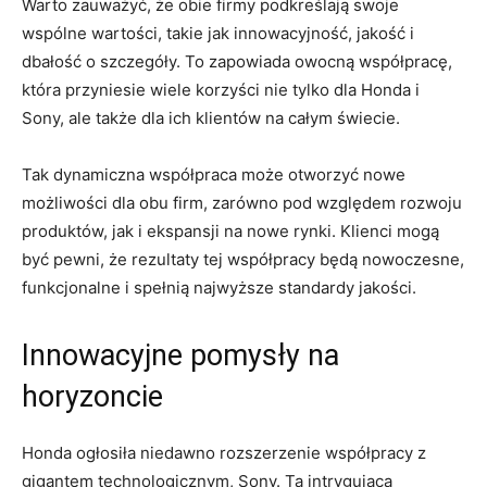
Warto zauważyć, że obie firmy podkreślają swoje
‌wspólne‍ wartości, takie ⁣jak innowacyjność, jakość⁣ i⁣
dbałość o⁤ szczegóły. To ⁢zapowiada owocną współpracę,
która przyniesie wiele korzyści nie⁢ tylko dla​ Honda i
⁤Sony, ale także dla ich ⁤klientów⁤ na ⁢całym⁣ świecie.
Tak dynamiczna współpraca może otworzyć‌ nowe‍
możliwości dla ⁣obu firm,‌ zarówno ⁤pod względem rozwoju
⁢produktów, jak i ekspansji na nowe⁣ rynki. ⁢Klienci mogą‍
być‍ pewni,⁣ że rezultaty tej współpracy będą nowoczesne,
funkcjonalne ‍i spełnią najwyższe standardy jakości.
Innowacyjne pomysły na
horyzoncie
Honda ogłosiła niedawno rozszerzenie ‌współpracy z
gigantem technologicznym, ​Sony. Ta intrygująca